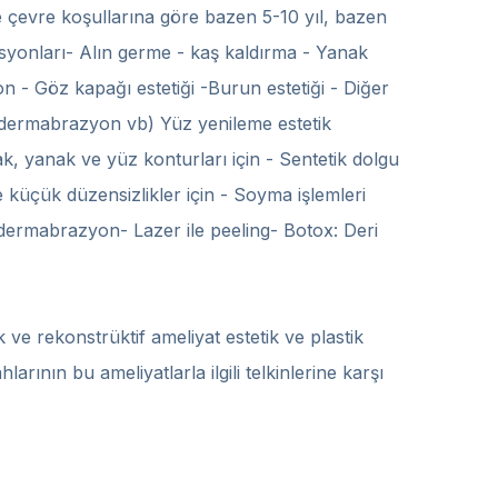
 ve çevre koşullarına göre bazen 5-10 yıl, bazen
yonları- Alın germe - kaş kaldırma - Yanak
 - Göz kapağı estetiği -Burun estetiği - Diğer
ı, dermabrazyon vb) Yüz yenileme estetik
ak, yanak ve yüz konturları için - Sentetik dolgu
e küçük düzensizlikler için - Soyma işlemleri
dermabrazyon- Lazer ile peeling- Botox: Deri
ik ve rekonstrüktif ameliyat estetik ve plastik
arının bu ameliyatlarla ilgili telkinlerine karşı