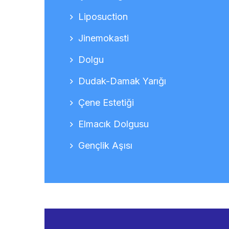
Liposuction
Jinemokasti
Dolgu
Dudak-Damak Yarığı
Çene Estetiği
Elmacık Dolgusu
Gençlik Aşısı