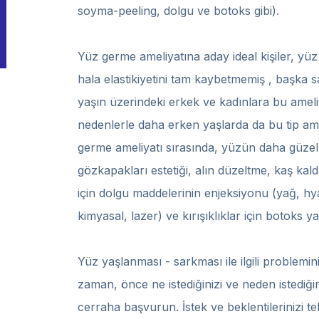
soyma-peeling, dolgu ve botoks gibi).
Yüz germe ameliyatına aday ideal kişiler, yü
hala elastikiyetini tam kaybetmemiş , başka s
yaşın üzerindeki erkek ve kadınlara bu ameli
nedenlerle daha erken yaşlarda da bu tip ameli
germe ameliyatı sırasında, yüzün daha güze
gözkapakları estetiği, alın düzeltme, kaş kaldı
için dolgu maddelerinin enjeksiyonu (yağ, hya
kimyasal, lazer) ve kırışıklıklar için botoks yap
Yüz yaşlanması - sarkması ile ilgili proble
zaman, önce ne istediğinizi ve neden istediğini
cerraha başvurun. İstek ve beklentilerinizi t