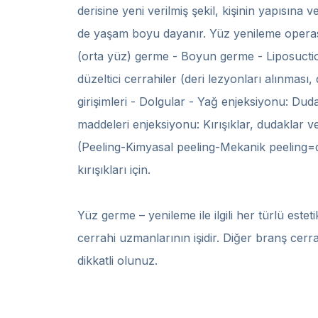
derisine yeni verilmiş şekil, kişinin yapısına
de yaşam boyu dayanır. Yüz yenileme operas
(orta yüz) germe - Boyun germe - Liposuction
düzeltici cerrahiler (deri lezyonları alınmas
girişimleri - Dolgular - Yağ enjeksiyonu: Dud
maddeleri enjeksiyonu: Kırışıklar, dudaklar v
(Peeling-Kimyasal peeling-Mekanik peeling=
kırışıkları için.
Yüz germe – yenileme ile ilgili her türlü estet
cerrahi uzmanlarının işidir. Diğer branş cerrahl
dikkatli olunuz.