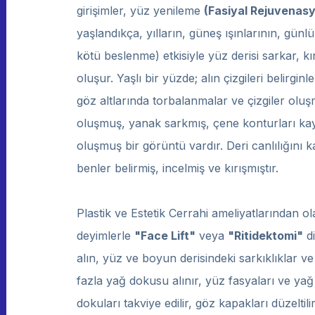
girişimler, yüz yenileme
(Fasiyal Rejuvenas
yaşlandıkça, yılların, güneş ışınlarının, günlük
kötü beslenme) etkisiyle yüz derisi sarkar, kır
oluşur. Yaşlı bir yüzde; alın çizgileri belirg
göz altlarında torbalanmalar ve çizgiler oluş
oluşmuş, yanak sarkmış, çene konturları ka
oluşmuş bir görüntü vardır. Deri canlılığını 
benler belirmiş, incelmiş ve kırışmıştır.
Plastik ve Estetik Cerrahi ameliyatlarından o
deyimlerle
"Face Lift"
veya
"Ritidektomi"
di
alın, yüz ve boyun derisindeki sarkıklıklar ve
fazla yağ dokusu alınır, yüz fasyaları ve yağ 
dokuları takviye edilir, göz kapakları düzeltili