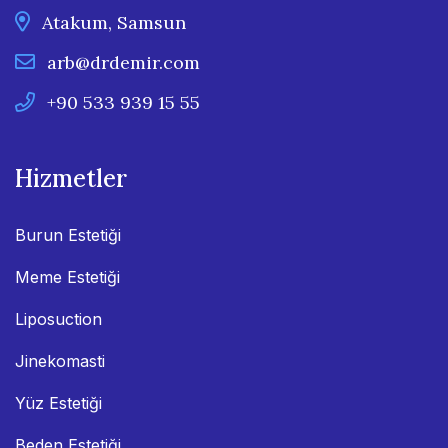
Atakum, Samsun
arb@drdemir.com
+90 533 939 15 55
Hizmetler
Burun Estetiği
Meme Estetiği
Liposuction
Jinekomasti
Yüz Estetiği
Beden Estetiği