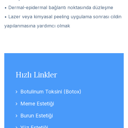
• Dermal-epidermal bağlantı noktasında düzleşme
• Lazer veya kimyasal peeling uygulama sonrası cildin
yapılanmasına yardımcı olmak
Hızlı Linkler
Botulinum Toksini (Botox)
Meme Estetiği
Burun Estetiği
Yüz Estetiği